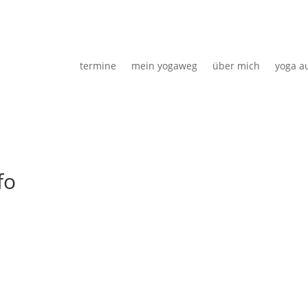
termine
mein yogaweg
über mich
yoga a
fo